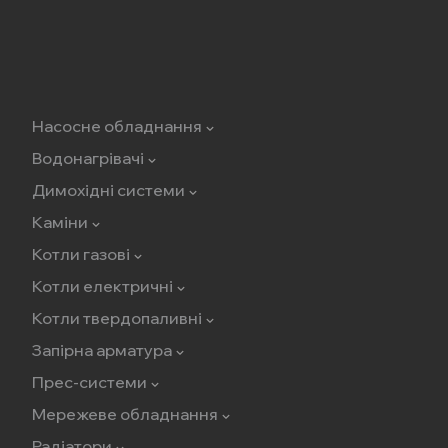
Насосне обладнання
Водонагрівачі
Димохідні системи
Каміни
Котли газові
Котли електричні
Котли твердопаливні
Запірна арматура
Прес-системи
Мережеве обладнання
Радіатори