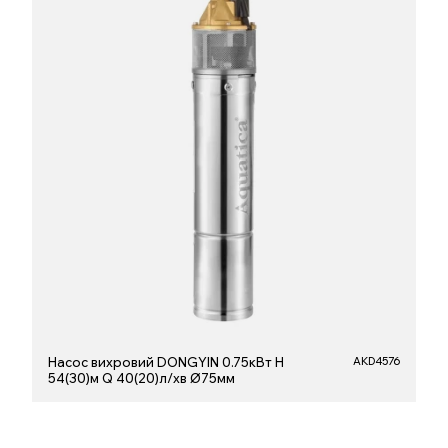
Насос вихровий DONGYIN 0.75кВт H
AKD4576
54(30)м Q 40(20)л/хв Ø75мм