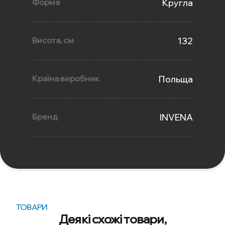
Форма
Кругла
Висота, см
132
Країна виробник
Польща
Бренд
INVENA
ТОВАРИ
Деякі схожі товари,