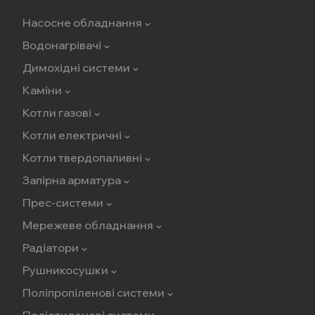
Насосне обладнання
Водонагрівачі
Димохідні системи
Каміни
Котли газові
Котли електричні
Котли твердопаливні
Запірна арматура
Прес-системи
Мережеве обладнання
Радіатори
Рушникосушки
Поліпропіленові системи
Поліетиленові системи