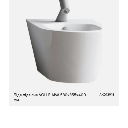
Біде підвісне VOLLE AIVA 530х355х400
AKD13918
мм