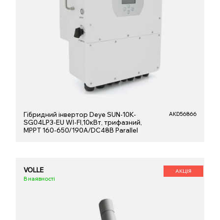
Гібридний інвертор Deye SUN-10K-
AKD56866
SG04LP3-EU WI-FI,10кВт, трифазний,
MPPT 160-650/190A/DC48В Parallel
VOLLE
АКЦІЯ
В наявності