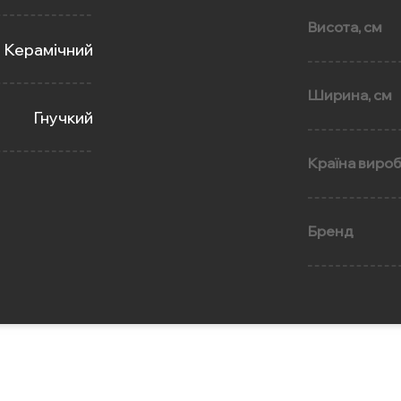
Висота, см
Керамічний
Ширина, см
Гнучкий
Країна виро
Бренд