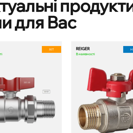
туальні продукти
ли для Вас
REIGER
ХІТ
Н
ті
В наявності