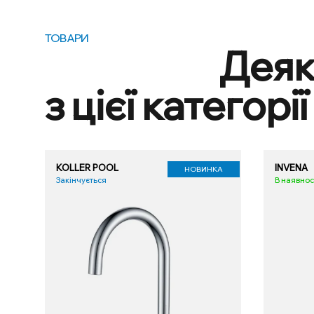
ТОВАРИ
Деяк
з цієї категорії
KOLLER POOL
INVENA
НОВИНКА
Закінчується
В наявнос