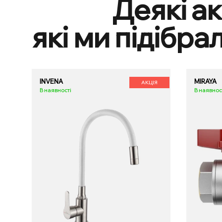
Деякі ак
які ми підібра
INVENA
MIRAYA
АКЦІЯ
В наявності
В наявнос