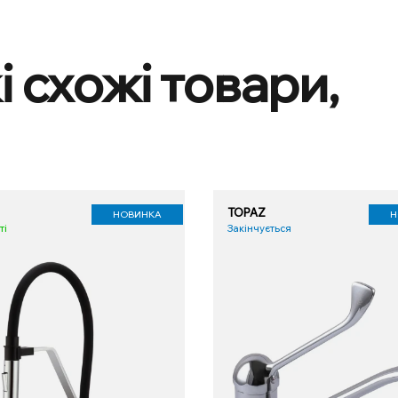
і схожі товари,
TOPAZ
НОВИНКА
Н
ті
Закінчується