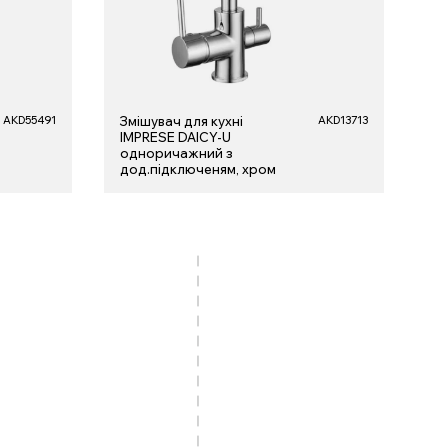
AKD55491
Змішувач для кухні
AKD13713
IMPRESE DAICY-U
одноричажний з
дод.підключеням, хром