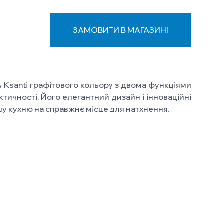
ЗАМОВИТИ В МАГАЗИНІ
 Ksanti графітового кольору з двома функціями
ктичності. Його елегантний дизайн і інноваційні
шу кухню на справжнє місце для натхнення.