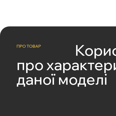
Корис
ПРО ТОВАР
про характер
даної моделі