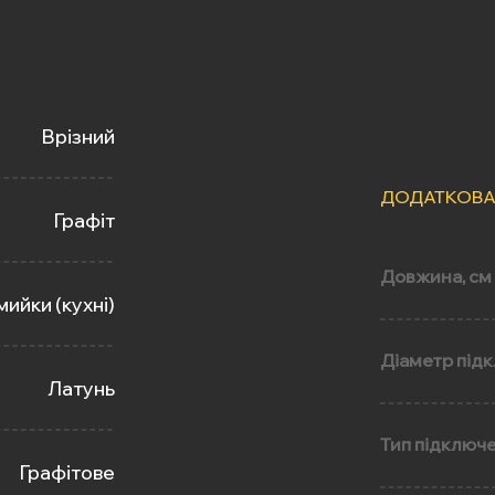
Врізний
ДОДАТКОВА
Графіт
Довжина, см
мийки (кухні)
Діаметр під
Латунь
Тип підключ
Графітове