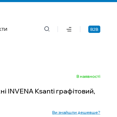
КТИ
B2B
В наявності
ні INVENA Ksanti графітовий,
Ви знайшли дешевше?