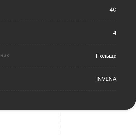
40
4
бник
Польща
INVENA