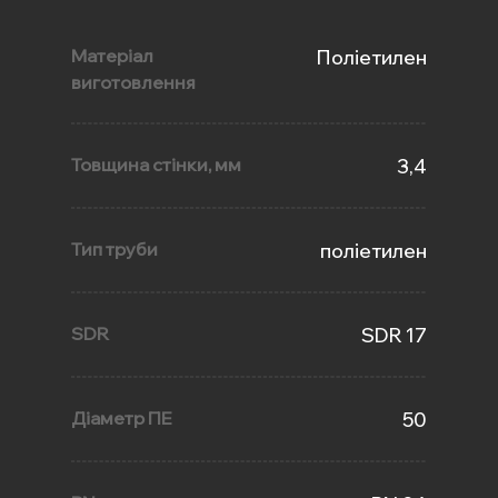
Матеріал
Поліетилен
виготовлення
Товщина стінки, мм
3,4
Тип труби
поліетилен
SDR
SDR 17
Діаметр ПЕ
50