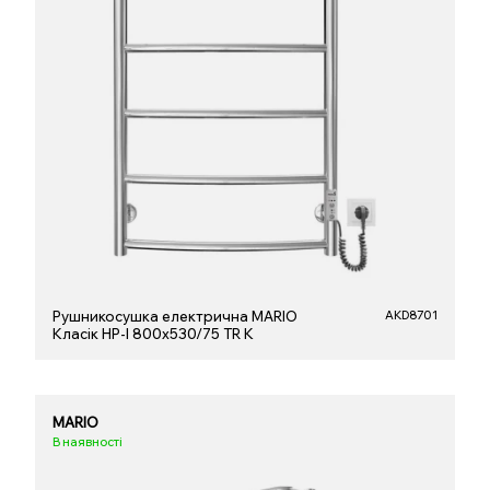
Рушникосушка електрична MARIO
AKD8701
Класік НР-І 800х530/75 TR K
MARIO
В наявності