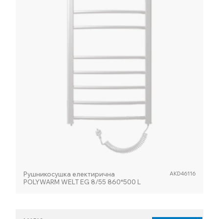
Рушникосушка електирична
AKD46116
POLYWARM WELT EG 8/55 860*500 L