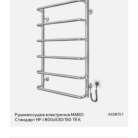
Рушникосушка електрична MARIO
AKD8707
Стандарт НР-І 800х530/150 TR K