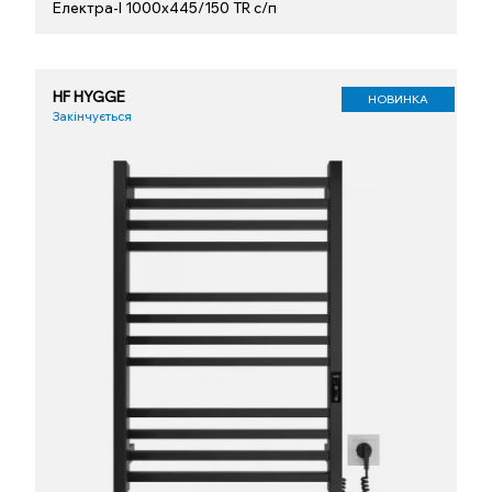
Електра-І 1000x445/150 TR с/п
HF HYGGE
НОВИНКА
Закінчується