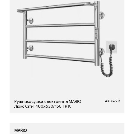
Рушникосушка електрична MARIO
AKD8729
Люкс Сіті-I 400х630/150 TR K
MARIO