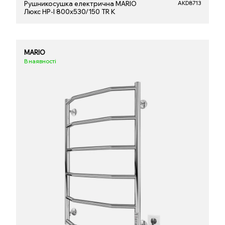
Рушникосушка електрична MARIO
AKD8713
Люкс НР-І 800х530/150 TR K
MARIO
В наявності