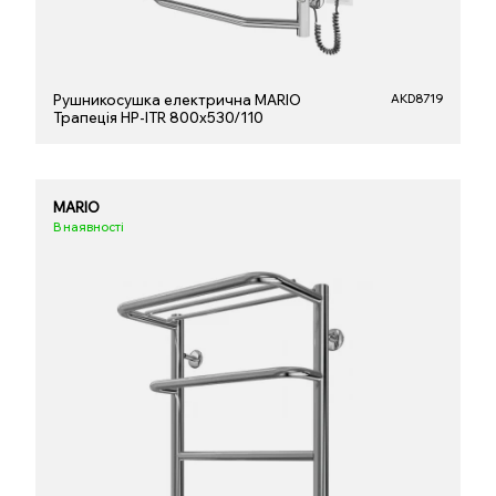
Рушникосушка електрична MARIO
AKD8719
Трапеція НР-ІTR 800х530/110
MARIO
В наявності