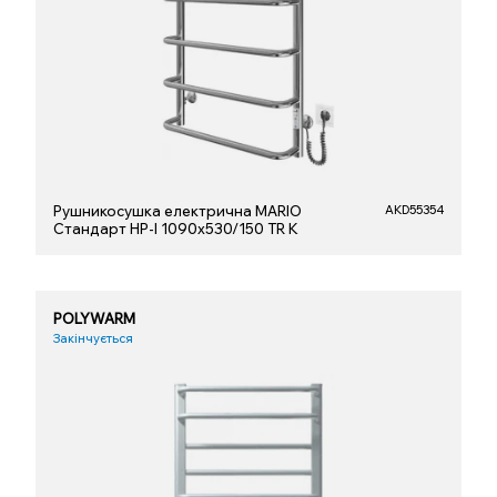
Рушникосушка електрична MARIO
AKD55354
Стандарт НР-І 1090х530/150 TR К
POLYWARM
Закінчується