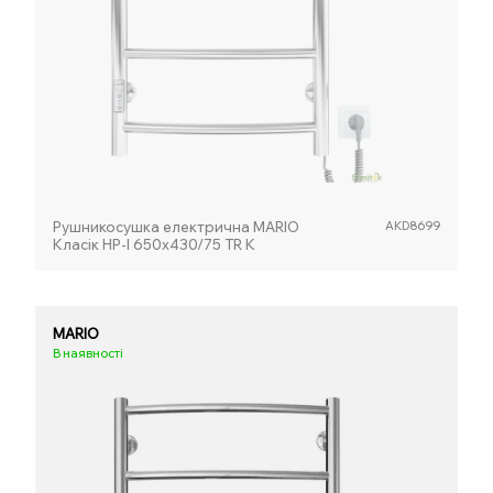
Рушникосушка електрична MARIO
AKD8699
Класік НР-І 650х430/75 TR K
MARIO
В наявності