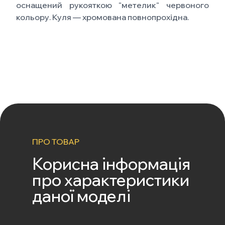
оснащений рукояткою "метелик" червоного
кольору. Куля — хромована повнопрохідна.
ПРО ТОВАР
Корисна інформація
про характеристики
даної моделі