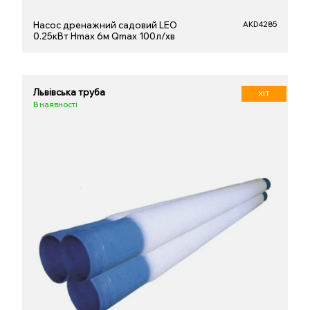
Насос дренажний садовий LEO
AKD4285
0.25кВт Hmax 6м Qmax 100л/хв
Львівська труба
ХІТ
В наявності