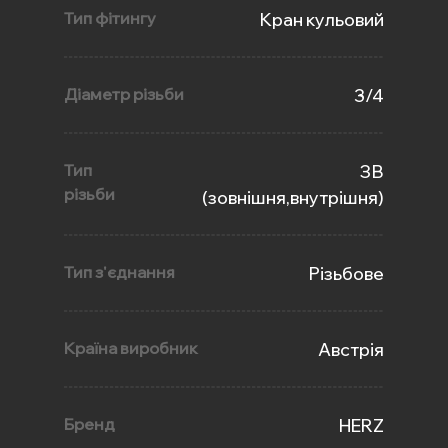
Тип фітингу
Кран кульовий
Діаметр різьби
3/4
Тип
ЗВ
різьби
(зовнішня,внутрішня)
Тип з'єднання
Різьбове
Країна виробник
Австрія
Бренд
HERZ