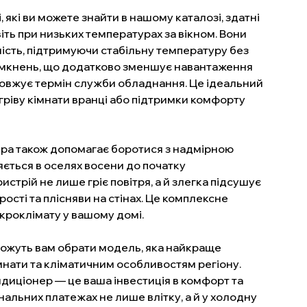
, які ви можете знайти в нашому каталозі, здатні
ть при низьких температурах за вікном. Вони
сть, підтримуючи стабільну температуру без
вимкнень, що додатково зменшує навантаження
овжує термін служби обладнання. Це ідеальний
гріву кімнати вранці або підтримки комфорту
ра також допомагає боротися з надмірною
ляється в оселях восени до початку
стрій не лише гріє повітря, а й злегка підсушує
рості та плісняви на стінах. Це комплексне
кроклімату у вашому домі.
можуть вам обрати модель, яка найкраще
імнати та кліматичним особливостя
м регіону.
диціонер — це ваша інвестиція в комфорт та
нальних платежах не лише влітку, а й у холодну