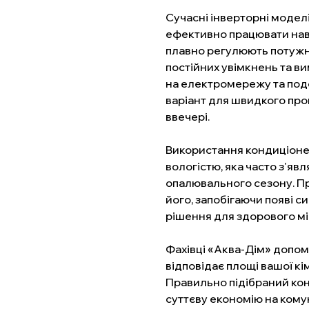
Сучасні інверторні моделі
ефективно працювати наві
плавно регулюють потужні
постійних увімкнень та 
на електромережу та под
варіант для швидкого про
ввечері.
Використання кондиціоне
вологістю, яка часто з'яв
опалювального сезону. При
його, запобігаючи появі си
рішення для здорового мі
Фахівці «Аква-Дім» допо
відповідає площі вашої к
Правильно підібраний кон
суттєву економію на кому