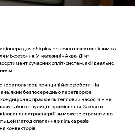
ціонера для обігріву є значно ефективнішим та
я міжсезоння. У магазині «Аква-Дім»
ортимент сучасних спліт-систем, які ідеально
анням.
онера полягає в принципі його роботи. На
івача, який безпосередньо перетворює
 кондиціонер працює як тепловий насос. Він не
носить його з вулиці в приміщення. Завдяки
кіловат електроенергії ви можете отримати до
ить цей метод опалення в кілька разів
ня конвекторів.