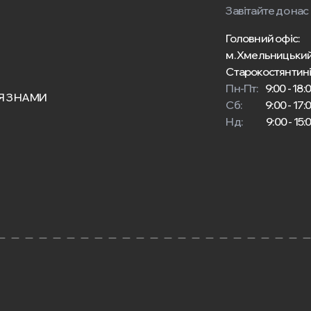
Завітайте до нас
Головний офіс:
м. Хмельницький
Старокостянтині
Пн-Пт:
9:00 - 18:
Я З НАМИ
Сб:
9:00 - 17:
Нд:
9:00 - 15: