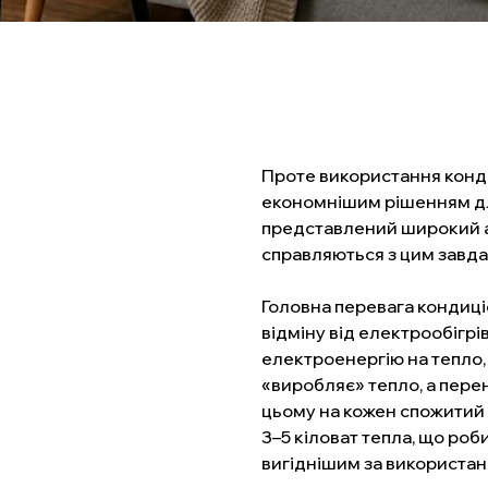
Проте використання конди
економнішим рішенням дл
представлений широкий ас
справляються з цим завд
Головна перевага кондиці
відміну від електрообігр
електроенергію на тепло,
«виробляє» тепло, а пере
цьому на кожен спожитий 
3–5 кіловат тепла, що роб
вигіднішим за використан