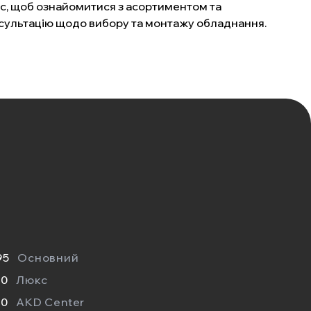
нас, щоб ознайомитися з асортиментом та
сультацію щодо вибору та монтажу обладнання.
95
Основний
40
Люкс
40
AKD Center