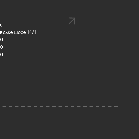
,
вське шосе 14/1
00
00
00