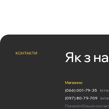
Як з н
КОНТАКТИ
Магазини:
(066) 001-79-35
Інт
(097) 80-79-709
Інт
Показати більше контакт